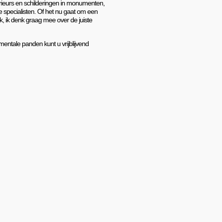
terieurs en schilderingen in monumenten,
e specialisten. Of het nu gaat om een
ek, ik denk graag mee over de juiste
mentale panden kunt u vrijblijvend