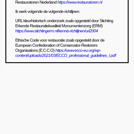
Restauratoren Nederland
https://www.restauratoren.nl
Ik werk volgende de volgende richtlijnen:
URL kleurhistorisch onderzoek zoals opgesteld door Stichting
Erkende Restauratiekwaliteit Monumentenzorg (ERM)
https://www.stichtingerm.nl/kennis-richtlijnen/url2004
Ethische Code voor restauratie zoals opgesteld door de
European Confederation of Conservator-Restorers
Organisations (E.C.C.O)
https://www.ecco-eu.org/wp-
content/uploads/2021/03/ECCO_professional_guidelines_I.pdf