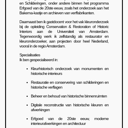
en Schilderingen, onder andere binnen het programma
Erfgoed van de 20ste eeuw, zoals het onderzoek aan het
Bakema-kastje en archieven van verffabrikanten.
Daarnaast ben ik gastdocent voor het vak kleuronderzoek
bij de opleiding Conservation & Restoration of Historic
Interiors aan de Universiteit van Amsterdam.
Tegenwoordig werk ik zelfstandig als restaurator en
kleuronderzoeker, aan projecten door heel Nederland,
vooral in de regio Amsterdam.
Specialisaties
Ik ben gespecialiseerd in:
Kleurhistorisch onderzoek van monumenten en
historische interieurs
Restauratie en conservering van schilderingen en
historische verflagen
Beheer en behoud van historische binnenruimten
Digitale reconstructie van historische kleuren en
afwerkingen
Erfgoed van de 20ste eeuw, moderne
interieurafwerkingen en architectuur