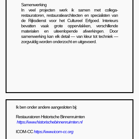
Samenwerking
In veel projecten werk ik samen met collega-
restauratoren, restauratiearchitecten en specialisten van
de Rijksdienst voor het Cultureel Erfgoed. Interieurs
bevatten vaak grote oppervlakken, verschillende
materialen en uiteenlopende afwerkingen. Door
samenwerking kan elk detail — van kleur tot techniek —
zorgvuldig worden onderzocht en uitgevoerd.
Ik ben onder andere aangesloten bij:
Restauratoren Historische Binnenruimten
https://www.historischebinnenruimten.nl
ICOM-CC
https://www.icom-cc.org